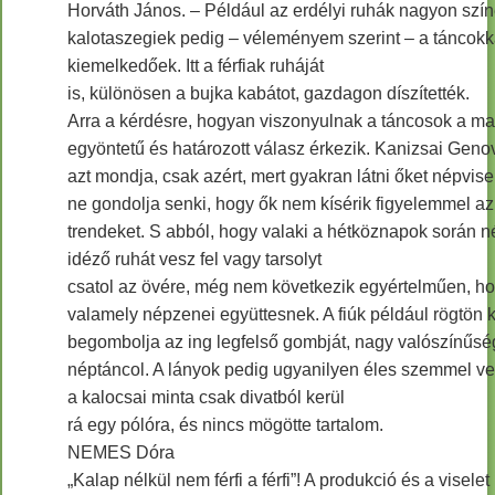
Horváth János. – Például az erdélyi ruhák nagyon szín
kalotaszegiek pedig – véleményem szerint – a táncokk
kiemelkedőek. Itt a férfiak ruháját
is, különösen a bujka kabátot, gazdagon díszítették.
Arra a kérdésre, hogyan viszonyulnak a táncosok a mai
egyöntetű és határozott válasz érkezik. Kanizsai Gen
azt mondja, csak azért, mert gyakran látni őket népvise
ne gondolja senki, hogy ők nem kísérik figyelemmel az
trendeket. S abból, hogy valaki a hétköznapok során n
idéző ruhát vesz fel vagy tarsolyt
csatol az övére, még nem következik egyértelműen, hog
valamely népzenei együttesnek. A fiúk például rögtön k
begombolja az ing legfelső gombját, nagy valószínűsé
néptáncol. A lányok pedig ugyanilyen éles szemmel ve
a kalocsai minta csak divatból kerül
rá egy pólóra, és nincs mögötte tartalom.
NEMES Dóra
„Kalap nélkül nem férfi a férfi”! A produkció és a viselet 