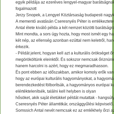
egyik példája az ezeréves lengyel-magyar barátságnak, 
fogalmazott
Jerzy Snopek, a Lengyel Köztársaság budapesti nagyk
A mementó avatásán Cseresnyés Péter is emlékeztete
Antal élete kiváló példa a két nemzet közötti barátságr
Mint mondta, a sors úgy hozta, hogy most ismét egy h
két nép, az ellenség azonban ezúttal nem keletről, ha
érkezik.
- Példát jelent, hogyan kell azt a kulturális örökséget ő
megörököltünk eleinktől. És sokszor nemcsak őriznünk 
hanem harcolni is azért, hogy ez megmaradhasson.
És pont ebben az időszakban, amikor komoly erők van
hogy az európai kulturális hagyományokat, a hagyom
berendezkedést fölborítsák, a hagyományos európai ku
elértéktelenítsék, találni kell helyben is olyan
hősöket, akik saját életükkel példát mutattak - hangsúl
Cseresnyés Péter államtitkár, országgyűlési képviselő.
Somssich Antal nevét nemcsak ez az emlékhely őrzi a