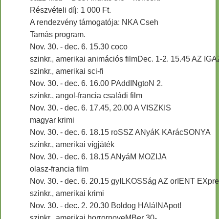
Részvételi díj: 1 000 Ft.
A rendezvény támogatója: NKA Cseh
Tamás program.
Nov. 30. - dec. 6. 15.30 coco
szinkr., amerikai animációs filmDec. 1-2. 15.45 AZ I
szinkr., amerikai sci-fi
Nov. 30. - dec. 6. 16.00 PAddINgtoN 2.
szinkr., angol-francia családi film
Nov. 30. - dec. 6. 17.45, 20.00 A VISZKIS
magyar krimi
Nov. 30. - dec. 6. 18.15 roSSZ ANyáK KArácSONYA
szinkr., amerikai vígjáték
Nov. 30. - dec. 6. 18.15 ANyáM MOZIJA
olasz-francia film
Nov. 30. - dec. 6. 20.15 gyILKOSSág AZ orIENT EXp
szinkr., amerikai krimi
Nov. 30. - dec. 2. 20.30 Boldog HAlálNApot!
szinkr., amerikai horrornoveMBer 30-