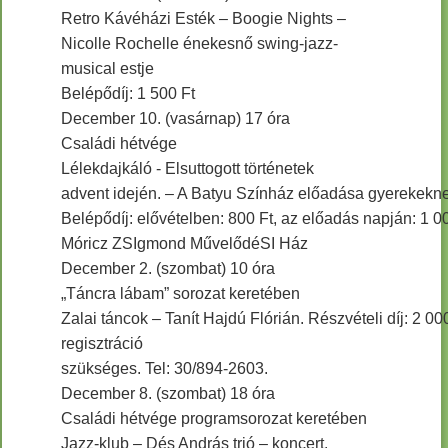
Retro Kávéházi Esték – Boogie Nights –
Nicolle Rochelle énekesnő swing-jazz-
musical estje
Belépődíj: 1 500 Ft
December 10. (vasárnap) 17 óra
Családi hétvége
Lélekdajkáló - Elsuttogott történetek
advent idején. – A Batyu Színház előadása gyerekekn
Belépődíj: elővételben: 800 Ft, az előadás napján: 1 00
Móricz ZSIgmond MűvelődéSI Ház
December 2. (szombat) 10 óra
„Táncra lábam” sorozat keretében
Zalai táncok – Tanít Hajdú Flórián. Részvételi díj: 2 00
regisztráció
szükséges. Tel: 30/894-2603.
December 8. (szombat) 18 óra
Családi hétvége programsorozat keretében
Jazz-klub – Dés András trió – koncert.