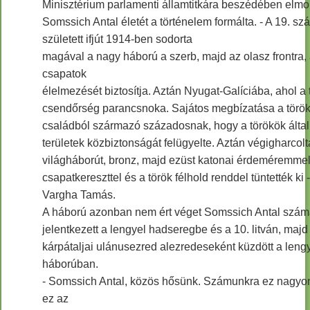
Minisztérium parlamenti államtitkára beszédében elmo
Somssich Antal életét a történelem formálta. - A 19. s
született ifjút 1914-ben sodorta
magával a nagy háború a szerb, majd az olasz frontra, 
csapatok
élelmezését biztosítja. Aztán Nyugat-Galíciába, ahol a 
csendőrség parancsnoka. Sajátos megbízatása a török
családból származó századosnak, hogy a törökök által
területek közbiztonságát felügyelte. Aztán végigharcolt
világháborút, bronz, majd ezüst katonai érdeméremmel
csapatkereszttel és a török félhold renddel tüntették ki
Vargha Tamás.
A háború azonban nem ért véget Somssich Antal szám
jelentkezett a lengyel hadseregbe és a 10. litván, majd
kárpátaljai ulánusezred alezredeseként küzdött a lengy
háborúban.
- Somssich Antal, közös hősünk. Számunkra ez nagyon
ez az