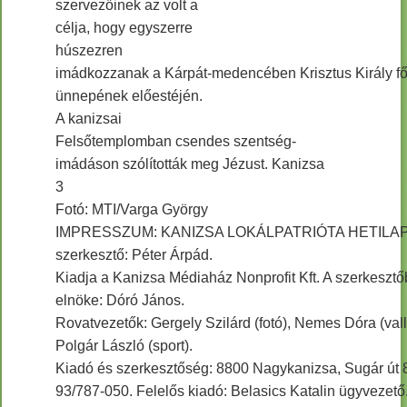
szervezőinek az volt a
célja, hogy egyszerre
húszezren
imádkozzanak a Kárpát-medencében Krisztus Király fő
ünnepének előestéjén.
A kanizsai
Felsőtemplomban csendes szentség-
imádáson szólították meg Jézust. Kanizsa
3
Fotó: MTI/Varga György
IMPRESSZUM: KANIZSA LOKÁLPATRIÓTA HETILAP 
szerkesztő: Péter Árpád.
Kiadja a Kanizsa Médiaház Nonprofit Kft. A szerkesztő
elnöke: Dóró János.
Rovatvezetők: Gergely Szilárd (fotó), Nemes Dóra (vall
Polgár László (sport).
Kiadó és szerkesztőség: 8800 Nagykanizsa, Sugár út 8.
93/787-050. Felelős kiadó: Belasics Katalin ügyvezető