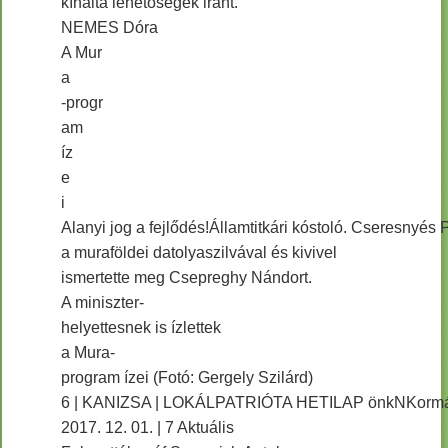
kínálta lehetőségek iránt.
NEMES Dóra
A Mur
a
-progr
am
íz
e
i
Alanyi jog a fejlődés!Államtitkári kóstoló. Cseresnyés 
a muraföldei datolyaszilvával és kivivel
ismertette meg Csepreghy Nándort.
A miniszter-
helyettesnek is ízlettek
a Mura-
program ízei (Fotó: Gergely Szilárd)
6 | KANIZSA | LOKÁLPATRIÓTA HETILAP önkNKorm
2017. 12. 01. | 7 Aktuális