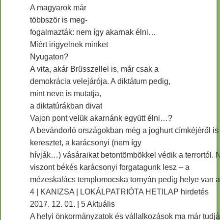
A magyarok már
többször is meg-
fogalmazták: nem így akarnak élni…
Miért irigyelnek minket
Nyugaton?
A vita, akár Brüsszellel is, már csak a
demokrácia velejárója. A diktátum pedig,
mint neve is mutatja,
a diktatúrákban divat
Vajon pont velük akarnánk együtt élni…?
A bevándorló országokban még a joghurt címkéjéről is 
keresztet, a karácsonyi (nem így
hívják…) vásáraikat betontömbökkel védik a terrortól.
viszont békés karácsonyi forgatagunk lesz – a
mézeskalács templomocska tornyán pedig helye van 
4 | KANIZSA | LOKÁLPATRIÓTA HETILAP hirdetés
2017. 12. 01. | 5 Aktuális
A helyi önkormányzatok és vállalkozások ma már tudj