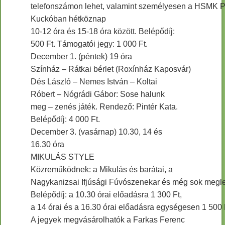
telefonszámon lehet, valamint személyesen a HSMK P
Kuckóban hétköznap
10-12 óra és 15-18 óra között. Belépődíj:
500 Ft. Támogatói jegy: 1 000 Ft.
December 1. (péntek) 19 óra
Színház – Rátkai bérlet (Roxínház Kaposvár)
Dés László – Nemes István – Koltai
Róbert – Nógrádi Gábor: Sose halunk
meg – zenés játék. Rendező: Pintér Kata.
Belépődíj: 4 000 Ft.
December 3. (vasárnap) 10.30, 14 és
16.30 óra
MIKULÁS STYLE
Közreműködnek: a Mikulás és barátai, a
Nagykanizsai Ifjúsági Fúvószenekar és még sok megl
Belépődíj: a 10.30 órai előadásra 1 300 Ft,
a 14 órai és a 16.30 órai előadásra egységesen 1 500 
A jegyek megvásárolhatók a Farkas Ferenc