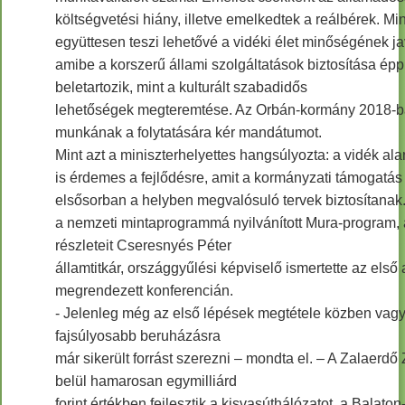
költségvetési hiány, illetve emelkedtek a reálbérek. Mi
együttesen teszi lehetővé a vidéki élet minőségének jav
amibe a korszerű állami szolgáltatások biztosítása ép
beletartozik, mint a kulturált szabadidős
lehetőségek megteremtése. Az Orbán-kormány 2018-b
munkának a folytatására kér mandátumot.
Mint azt a miniszterhelyettes hangsúlyozta: a vidék ala
is érdemes a fejlődésre, amit a kormányzati támogatás 
elsősorban a helyben megvalósuló tervek biztosítanak.
a nemzeti mintaprogrammá nyilvánított Mura-program,
részleteit Cseresnyés Péter
államtitkár, országgyűlési képviselő ismertette az els
megrendezett konferencián.
- Jelenleg még az első lépések megtétele közben vag
fajsúlyosabb beruházásra
már sikerült forrást szerezni – mondta el. – A Zalaerdő 
belül hamarosan egymilliárd
forint értékben fejlesztik a kisvasúthálózatot, a Balaton-