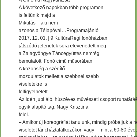
A következő napokban több programon
is feltűnik majd a
Mikulás – aki nem
azonos a Télapóval…Programajánló
2017. 12. 01. | 9 KultúraRégi fonóházban
játszódó jelenetek sora elevenedett meg
a Zalagyöngye Táncegyüttes nemrég
bemutatott, Fonó című műsorában.
A közönség a szédítő
mozdulatok mellett a szebbnél szebb
viseletekre is
felfigyelhetett.
Az idén jubiláló, húszéves művészeti csoport ruhatáráé
egyik alapító tag, Nagy Krisztina
felel.
– Amikor új koreográfiát tanulunk, mindig próbáljuk a h
viseletet táncháztalálkozókon vagy – mint a 60-80 éve