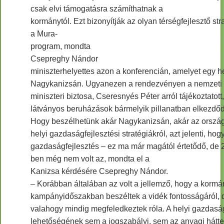
csak elvi támogatásra számíthatnak a
kormánytól. Ezt bizonyítják az olyan térségfejlesztő stra
a Mura-
program, mondta
Csepreghy Nándor
miniszterhelyettes azon a konferencián, amelyet egy he
Nagykanizsán. Ugyanezen a rendezvényen a nemzeti
miniszteri biztosa, Cseresnyés Péter arról tájékoztatott
látványos beruházások bármelyik pillanatban elkezdő
Hogy beszélhetünk akár Nagykanizsán, akár az ország
helyi gazdaságfejlesztési stratégiákról, azt jelenti, hog
gazdaságfejlesztés – ez ma már magától értetődő, de 
ben még nem volt az, mondta el a
Kanizsa kérdésére Csepreghy Nándor.
– Korábban általában az volt a jellemző, hogy a korm
kampányidőszakban beszéltek a vidék fontosságáról, 
valahogy mindig megfeledkeztek róla. A helyi gazdaság
lehetőségének sem a jogszabályi, sem az anyagi hátt