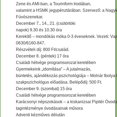
Zene és AMI-ban, a Tourinform Irodában,
valamint a HSMK jegypénztárában. Szervező: a Nagyk
Fúvószenekar.
December 7., 14., 21. (csütörtöki
napok) 9.30 és 10.30 óra
Kerekítő – mondókás móka 0-3 éveseknek. Vezeti: Vaj
0630/6160-847.
Részvételi díj: 800 Ft/család.
December 8. (péntek) 17 óra
Családi hétvége programsorozat keretében
Gyermekeink „idomítása” – A jutalmazás,
büntetés, ajándékozás pszichológiája – Molnár Ibolya k
szakpszichológus előadása. Belépődíj: 500 Ft.
December 9. (szombat) 15 óra
Családi hétvége programsorozat keretében
Karácsonyi népszokások – a kiskanizsai Pipitér Óvoda
tagintézménye óvodásainak műsora
Adventi kézműves délután