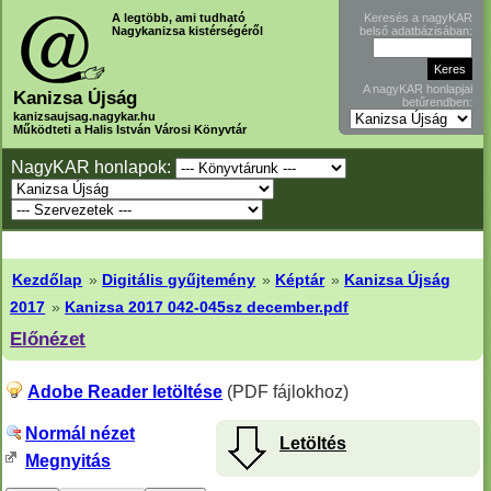
A legtöbb, ami tudható
Keresés a nagyKAR
Nagykanizsa kistérségéről
belső adatbázisában:
A nagyKAR honlapjai
Kanizsa Újság
betűrendben:
kanizsaujsag.nagykar.hu
Működteti a Halis István Városi Könyvtár
NagyKAR honlapok:
Kezdőlap
»
Digitális gyűjtemény
»
Képtár
»
Kanizsa Újság
2017
»
Kanizsa 2017 042-045sz december.pdf
Előnézet
Adobe Reader letöltése
(PDF fájlokhoz)
Normál nézet
Letöltés
Megnyitás