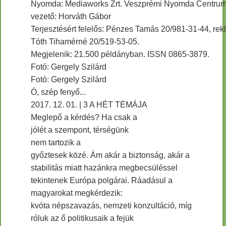
Nyomda: Mediaworks Zrt. Veszprémi Nyomda Centrum.
vezető: Horváth Gábor
Terjesztésért felelős: Pénzes Tamás 20/981-31-44, rek
Tóth Tihamérné 20/519-53-05.
Megjelenik: 21.500 példányban. ISSN 0865-3879.
Fotó: Gergely Szilárd
Fotó: Gergely Szilárd
Ó, szép fenyő...
2017. 12. 01. | 3 A HÉT TÉMÁJA
Meglepő a kérdés? Ha csak a
jólét a szempont, térségünk
nem tartozik a
győztesek közé. Ám akár a biztonság, akár a
stabilitás miatt hazánkra megbecsüléssel
tekintenek Európa polgárai. Ráadásul a
magyarokat megkérdezik:
kvóta népszavazás, nemzeti konzultáció, míg
róluk az ő politikusaik a fejük