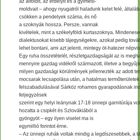
az alföldit, az erdélyit és a gyimesi-
moldvait – ahogy nyugatról haladunk kelet felé, általá
csökken a pendelyek száma, és nő
a szoknyák hossza. Persze, vannak
kivételek, mint a székelyföldi kurtaszoknya. Mindenese
dialektusokat kisebb tájegységekre, azokat pedig továb
lehet bontani, ami azt jelenti, mintegy öt-hatezer népvis
Egy ruha összetételét, részletgazdagságát az is megha
mennyire gazdag vidékről származott, illetve a begyűjt
milyen gazdasági körülmények jellemezték az adott terü
mocsarak lecsapolása után, a hatalmas termőterületek
felszabadulásával Sárköz rohamos gyarapodásnak indu
feljegyzések
szerint egy helyi leánynak 17-18 ünnepi garnitúrája vol
hozatta a csipkét és Szlovákiából a
gyöngyöt – egy ilyen viselet ma is
egymillió forintot érne.
– Az ünnepi ruhák voltak mindig a legdíszesebbek, a t