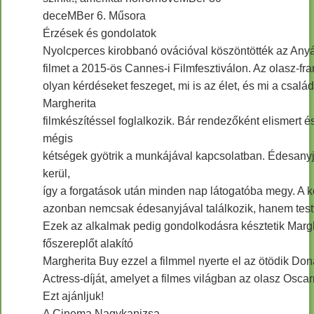
deceMBer 6. Műsora
Érzések és gondolatok
Nyolcperces kirobbanó ovációval köszöntötték az Any
filmet a 2015-ös Cannes-i Filmfesztiválon. Az olasz-fr
olyan kérdéseket feszeget, mi is az élet, és mi a család
Margherita
filmkészítéssel foglalkozik. Bár rendezőként elismert és
mégis
kétségek gyötrik a munkájával kapcsolatban. Édesany
kerül,
így a forgatások után minden nap látogatóba megy. A 
azonban nemcsak édesanyjával találkozik, hanem testv
Ezek az alkalmak pedig gondolkodásra késztetik Marghe
főszereplőt alakító
Margherita Buy ezzel a filmmel nyerte el az ötödik Don
Actress-díját, amelyet a filmes világban az olasz Osc
Ezt ajánljuk!
A Cinema Nagykanizsa