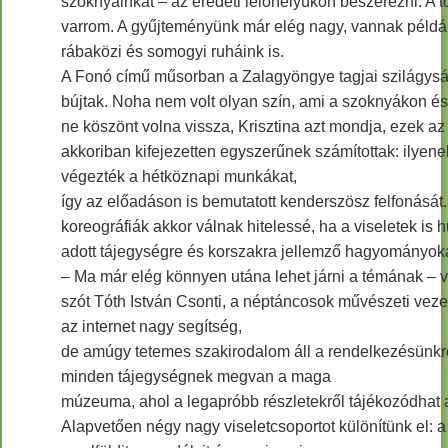
szoknyáinkat – az eredeti lelőhelyükön beszerezni. A t
varrom. A gyűjteményünk már elég nagy, vannak példá
rábaközi és somogyi ruháink is.
A Fonó című műsorban a Zalagyöngye tagjai szilágysá
bújtak. Noha nem volt olyan szín, ami a szoknyákon é
ne köszönt volna vissza, Krisztina azt mondja, ezek az
akkoriban kifejezetten egyszerűnek számítottak: ilyen
végezték a hétköznapi munkákat,
így az előadáson is bemutatott kenderszösz felfonását.
koreográfiák akkor válnak hitelessé, ha a viseletek is 
adott tájegységre és korszakra jellemző hagyományoka
– Ma már elég könnyen utána lehet járni a témának – v
szót Tóth István Csonti, a néptáncosok művészeti vezet
az internet nagy segítség,
de amúgy tetemes szakirodalom áll a rendelkezésünkr
minden tájegységnek megvan a maga
múzeuma, ahol a legapróbb részletekről tájékozódhat 
Alapvetően négy nagy viseletcsoportot különítünk el: a 