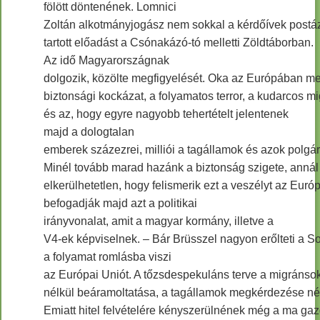
fölött döntenének. Lomnici
Zoltán alkotmányjogász nem sokkal a kérdőívek postáz
tartott előadást a Csónakázó-tó melletti Zöldtáborban.
Az idő Magyarországnak
dolgozik, közölte megfigyelését. Oka az Európában m
biztonsági kockázat, a folyamatos terror, a kudarcos mi
és az, hogy egyre nagyobb tehertételt jelentenek
majd a dologtalan
emberek százezrei, milliói a tagállamok és azok polgá
Minél tovább marad hazánk a biztonság szigete, annál
elkerülhetetlen, hogy felismerik ezt a veszélyt az Euró
befogadják majd azt a politikai
irányvonalat, amit a magyar kormány, illetve a
V4-ek képviselnek. – Bár Brüsszel nagyon erőlteti a So
a folyamat romlásba viszi
az Európai Uniót. A tőzsdespekuláns terve a migránsok
nélkül beáramoltatása, a tagállamok megkérdezése nél
Emiatt hitel felvételére kényszerülnének még a ma ga