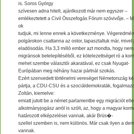
is. Soros György
szívesen adna hitelt, ajánlkozott már nem egyszer –
emlékeztetett a Civil Összefogás Fórum szóvivője. – 
ok
tudjuk, mi lenne ennek a következménye. Végeredmé
polgárokon csattanna az ostor, tapasztaltuk már, mivel 
eladósodás. Ha 3,3 milló ember azt mondta, hogy nem 
migránsok betelepítéséből, ez kötelezettséget ró a k
mehet szembe választói akaratával, ez csak Nyugat-
Európában meg néhány hazai pártnál szokás.
Ezért szenvedett történelmi vereséget Németország k
pártja, a CDU-CSU és a szociáldemokraták, fogalmazo
Zoltán, kiemelve:
emiatt jutott be a német parlamentbe egy migrációt elle
alkotmányjogász arról is szólt, az, hogy a magyar kor
határozott elképzelései vannak, akár Brüs�-
szellel szemben is, nem különös. Már csak ilyen a dem
vannak.