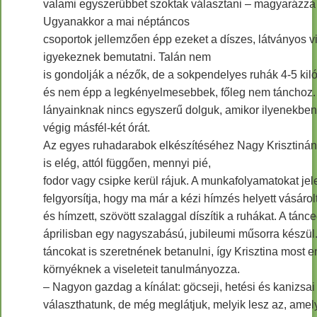
valami egyszerűbbet szoktak választani – magyarázza 
Ugyanakkor a mai néptáncos
csoportok jellemzően épp ezeket a díszes, látványos v
igyekeznek bemutatni. Talán nem
is gondolják a nézők, de a sokpendelyes ruhák 4-5 kil
és nem épp a legkényelmesebbek, főleg nem tánchoz.
lányainknak nincs egyszerű dolguk, amikor ilyenekben
végig másfél-két órát.
Az egyes ruhadarabok elkészítéséhez Nagy Krisztinán
is elég, attól függően, mennyi pié,
fodor vagy csipke kerül rájuk. A munkafolyamatokat je
felgyorsítja, hogy ma már a kézi hímzés helyett vásárol
és hímzett, szövött szalaggal díszítik a ruhákat. A tánc
áprilisban egy nagyszabású, jubileumi műsorra készül.
táncokat is szeretnének betanulni, így Krisztina most 
környéknek a viseleteit tanulmányozza.
– Nagyon gazdag a kínálat: göcseji, hetési és kanizsai
választhatunk, de még meglátjuk, melyik lesz az, amel