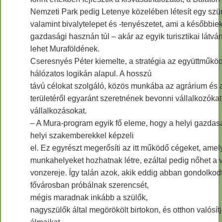
Nemzeti Park pedig Letenye közelében létesít egy szü
valamint bivalytelepet és -tenyészetet, ami a későbbie
gazdasági hasznán túl – akár az egyik turisztikai látv
lehet Muraföldének.
Cseresnyés Péter kiemelte, a stratégia az együttműkö
hálózatos logikán alapul. A hosszú
távú célokat szolgáló, közös munkába az agrárium és 
területéről egyaránt szeretnének bevonni vállalkozókat
vállalkozásokat.
– A Mura-program egyik fő eleme, hogy a helyi gazdasá
helyi szakemberekkel képzeli
el. Ez egyrészt megerősíti az itt működő cégeket, amel
munkahelyeket hozhatnak létre, ezáltal pedig nőhet a 
vonzereje. Így talán azok, akik eddig abban gondolkod
fővárosban próbálnak szerencsét,
mégis maradnak inkább a szülők,
nagyszülők által megörökölt birtokon, és otthon valósí