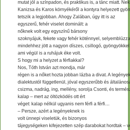
mutat jól a színpadon, és praktikus is, a tánc miatt. 
Kanizsa és Karos környékéről a kontyra helyezett gyö
tetszik a legjobban. Ahogy Zalában, úgy itt is az
egyszerű, fehér viselet dominált: a
nőknek volt egy egyszínű bársony
szoknyájuk, fekete vagy fehér köténnyel, selyemblúzza
mindehhez jött a nagyon díszes, csillogó, gyöngyökkel f
ami végül is a ruhájuk éke volt.
S hogy mi a helyzet a férfiakkal?
Nos, Tóth István azt mondja, már
régen is a nőket hozta jobban lázba a divat. A legények
dialektustól függetlenül, jóval egyszerűbb és általános
csizma, nadrág, ing, mellény, sorolja Csonti, és termé
kalap – mert az öltözködés ott ért
véget: kalap nélkül ugyanis nem férfi a férfi…
– Persze, azért a legényeknek is
volt ünnepi viseletük, és bizonyos
tájegységeken kifejezetten szép darabokat hordtak – ve