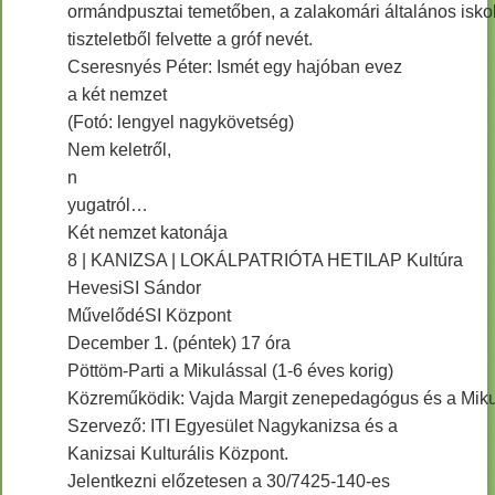
ormándpusztai temetőben, a zalakomári általános isko
tiszteletből felvette a gróf nevét.
Cseresnyés Péter: Ismét egy hajóban evez
a két nemzet
(Fotó: lengyel nagykövetség)
Nem keletről,
n
yugatról…
Két nemzet katonája
8 | KANIZSA | LOKÁLPATRIÓTA HETILAP Kultúra
HevesiSI Sándor
MűvelődéSI Központ
December 1. (péntek) 17 óra
Pöttöm-Parti a Mikulással (1-6 éves korig)
Közreműködik: Vajda Margit zenepedagógus és a Miku
Szervező: ITI Egyesület Nagykanizsa és a
Kanizsai Kulturális Központ.
Jelentkezni előzetesen a 30/7425-140-es