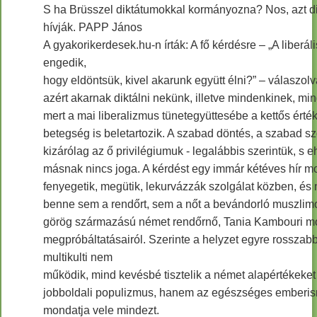
S ha Brüsszel diktátumokkal kormányozna? Nos, azt d
hívják. PAPP János
A gyakorikerdesek.hu-n írták: A fő kérdésre – „A liberá
engedik,
hogy eldöntsük, kivel akarunk együtt élni?” – válaszolva
azért akarnak diktálni nekünk, illetve mindenkinek, m
mert a mai liberalizmus tünetegyüttesébe a kettős érték
betegség is beletartozik. A szabad döntés, a szabad sz
kizárólag az ő privilégiumuk - legalábbis szerintük, s 
másnak nincs joga. A kérdést egy immár kétéves hír mo
fenyegetik, megütik, lekurvázzák szolgálat közben, és n
benne sem a rendőrt, sem a nőt a bevándorló muszlim
görög származású német rendőrnő, Tania Kambouri mos
megpróbáltatásairól. Szerinte a helyzet egyre rosszabb
multikulti nem
működik, mind kevésbé tisztelik a német alapértékeket
jobboldali populizmus, hanem az egészséges emberis
mondatja vele mindezt.