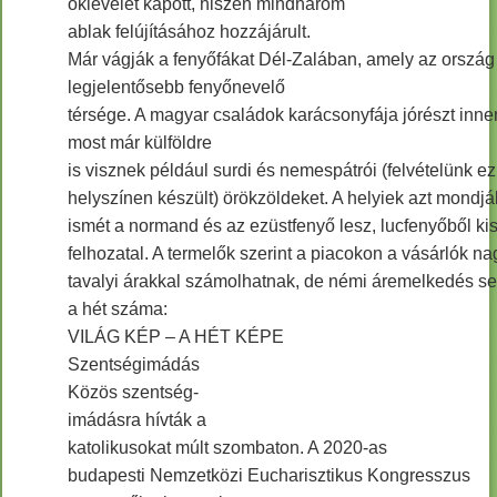
oklevelet kapott, hiszen mindhárom
ablak felújításához hozzájárult.
Már vágják a fenyőfákat Dél-Zalában, amely az ország
legjelentősebb fenyőnevelő
térsége. A magyar családok karácsonyfája jórészt inne
most már külföldre
is visznek például surdi és nemespátrói (felvételünk ez
helyszínen készült) örökzöldeket. A helyiek azt mondják
ismét a normand és az ezüstfenyő lesz, lucfenyőből ki
felhozatal. A termelők szerint a piacokon a vásárlók na
tavalyi árakkal számolhatnak, de némi áremelkedés se
a hét száma:
VILÁG KÉP – A HÉT KÉPE
Szentségimádás
Közös szentség-
imádásra hívták a
katolikusokat múlt szombaton. A 2020-as
budapesti Nemzetközi Eucharisztikus Kongresszus