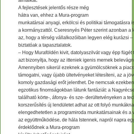
álmaikat.
A fejlesztések jelentős része még
hátra van, ehhez a Mura-program
munkatársai anyagi, erkölcsi és politikai támogatásra 
a kormányzattól. Cseresnyés Péter szerint azonban a 
az, hogy a térség vállalkozóiban legyen elég kurázsi –
biztatóak a tapasztalatok.
– Hogy Muraföldén kivit, datolyaszilvát vagy épp fügét
azt bizonyítja, hogy az itteniek igenis mernek belevágn
Amennyiben sikerül ezeknek a gyümölcsöknek a piacra
támogatni, vagy újabb ültetvényeket létesíteni, az a jö
komoly gazdasági erőt jelenthet. De nemcsak ezekben
egzotikus finomságokban látunk fantáziát: a Nagyrécs
található körte-, áfonya- és sze- derültetvényeken a te
korszerűsítés új lendületet adhat az ott folyó munkákn
elengedhetetlen a programiroda munkatársainak és a 
az együttműködése, de hála Istennek, napról napra eg
érdeklődnek a Mura-program