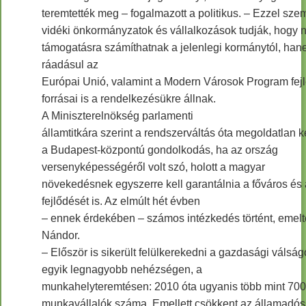
teremtették meg – fogalmazott a politikus. – Ezzel sz
vidéki önkormányzatok és vállalkozások tudják, hogy 
támogatásra számíthatnak a jelenlegi kormánytól, hane
ráadásul az
Európai Unió, valamint a Modern Városok Program fejl
forrásai is a rendelkezésükre állnak.
A Miniszterelnökség parlamenti
államtitkára szerint a rendszerváltás óta megoldatlan ké
a Budapest-központú gondolkodás, ha az ország
versenyképességéről volt szó, holott a magyar
növekedésnek egyszerre kell garantálnia a főváros és 
fejlődését is. Az elmúlt hét évben
– ennek érdekében – számos intézkedés történt, emel
Nándor.
– Először is sikerült felülkerekedni a gazdasági válság
egyik legnagyobb nehézségen, a
munkahelyteremtésen: 2010 óta ugyanis több mint 700 
munkavállalók száma. Emellett csökkent az államadós