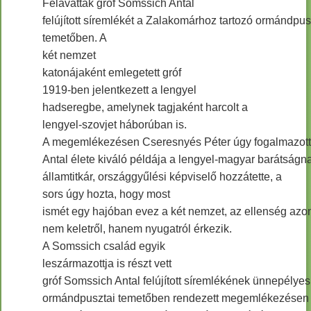
Felavatták gróf Somssich Antal
felújított síremlékét a Zalakomárhoz tartozó ormándpus
temetőben. A
két nemzet
katonájaként emlegetett gróf
1919-ben jelentkezett a lengyel
hadseregbe, amelynek tagjaként harcolt a
lengyel-szovjet háborúban is.
A megemlékezésen Cseresnyés Péter úgy fogalmazott
Antal élete kiváló példája a lengyel-magyar barátságn
államtitkár, országgyűlési képviselő hozzátette, a
sors úgy hozta, hogy most
ismét egy hajóban evez a két nemzet, az ellenség azo
nem keletről, hanem nyugatról érkezik.
A Somssich család egyik
leszármazottja is részt vett
gróf Somssich Antal felújított síremlékének ünnepélye
ormándpusztai temetőben rendezett megemlékezésen