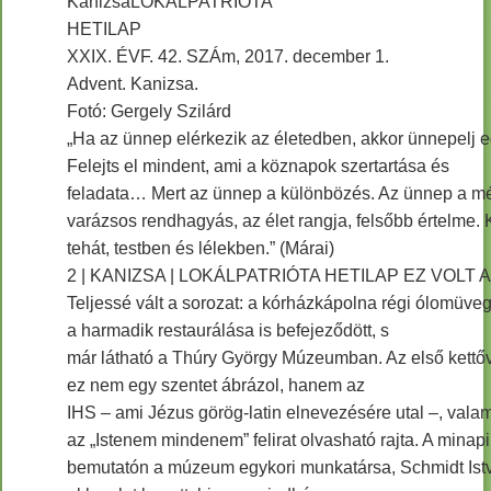
KanizsaLOKÁLPATRIÓTA
HETILAP
XXIX. ÉVF. 42. SZÁm, 2017. december 1.
Advent. Kanizsa.
Fotó: Gergely Szilárd
„Ha az ünnep elérkezik az életedben, akkor ünnepelj e
Felejts el mindent, ami a köznapok szertartása és
feladata… Mert az ünnep a különbözés. Az ünnep a mé
varázsos rendhagyás, az élet rangja, felsőbb értelme. K
tehát, testben és lélekben.” (Márai)
2 | KANIZSA | LOKÁLPATRIÓTA HETILAP EZ VOLT 
Teljessé vált a sorozat: a kórházkápolna régi ólomüve
a harmadik restaurálása is befejeződött, s
már látható a Thúry György Múzeumban. Az első kettőv
ez nem egy szentet ábrázol, hanem az
IHS – ami Jézus görög-latin elnevezésére utal –, valam
az „Istenem mindenem” felirat olvasható rajta. A minapi
bemutatón a múzeum egykori munkatársa, Schmidt Ist