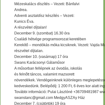
Mézeskalács díszítés – Vezeti: Bánfalvi
Andrea.
Adventi asztaldísz készítés – Vezeti:
Kunics Éva.
A részvétel díjtalan!
December 9. (szombat) 16.30 óra
Családi hétvége programsorozat keretében
Kerekítő – mondókás móka kicsiknek. Vezeti: Vajda Mar
részvétel díjtalan.
December 10. (vasárnap) 17 óra
Swans Karácsonyi Gálaműsor
A műsorban fellépnek az óvodás, iskolás
és felnőtt táncos, valamint mazsorett
növendékek. Vendégeinknek különleges meglepetésse
kedveskedünk. Belépődíj: 1 200 Ft, 6 éves kor alatt in
További információ: Pulai Lászlóné +36709481987 ww
swanstanc@gmail.com MedgyASZAy Ház
December 7. (csütörtök) 19 óra